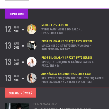
POPULARNE
12
MEBLE FRYZJERSKIE
GRU
WYBIERAMY MEBLE DO SALONU
2016
FRYZJERSKIEGO
13
PROFESJONALNY SPRZĘT FRYZJERSKI
GRU
MASZYNKI DO STRZYŻENIA WŁOSÓW –
2016
KOMPENDIUM WIEDZY
13
PROFESJONALNY SPRZĘT FRYZJERSKI
GRU
SPRZĘT NIEZBĘDNY W KAŻDYM SALONIE
2016
FRYZJERSKIM!
13
ARANŻACJA SALONU FRYZJERSKIEGO
GRU
BEZ TYCH SPRZĘTÓW NIE OBEJDZIE SIĘ ŻADEN
2016
PROFESJONALNY ZAKŁAD FRYZJERSKI
ZOBACZ RÓWNIEŻ
5 czerwca 2022