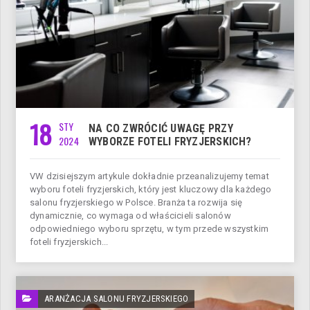
18
STY
NA CO ZWRÓCIĆ UWAGĘ PRZY
2024
WYBORZE FOTELI FRYZJERSKICH?
VW dzisiejszym artykule dokładnie przeanalizujemy temat
wyboru foteli fryzjerskich, który jest kluczowy dla każdego
salonu fryzjerskiego w Polsce. Branża ta rozwija się
dynamicznie, co wymaga od właścicieli salonów
odpowiedniego wyboru sprzętu, w tym przede wszystkim
foteli fryzjerskich...
ARANŻACJA SALONU FRYZJERSKIEGO