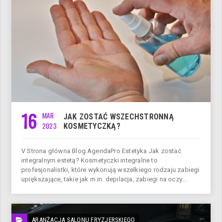
16
MAR
JAK ZOSTAĆ WSZECHSTRONNĄ
2023
KOSMETYCZKĄ?
V Strona główna Blog AgendaPro Estetyka Jak zostać
integralnym estetą? Kosmetyczki integralne to
profesjonalistki, które wykonują wszelkiego rodzaju zabiegi
upiększające, takie jak m.in. depilacja, zabiegi na oczy...
ARANŻACJA SALONU FRYZJERSKIEGO