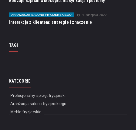
Rodzaje szpitali w Meksyku: klasyfikacja i poziomy
ARANŻACJA SALONU FRYZJERSKIEGO
30 sierpnia 2022
Interakcja z klientem: strategie i znaczenie
TAGI
KATEGORIE
Profesjonalny sprzęt fryzjerski
Aranżacja salonu fryzjerskiego
Meble fryzjerskie