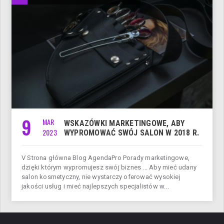
9
MAR
WSKAZÓWKI MARKETINGOWE, ABY
2023
WYPROMOWAĆ SWÓJ SALON W 2018 R.
V Strona główna Blog AgendaPro Porady marketingowe,
dzięki którym wypromujesz swój biznes ... Aby mieć udany
salon kosmetyczny, nie wystarczy oferować wysokiej
jakości usług i mieć najlepszych specjalistów w...