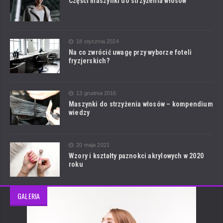
Części maszynki do strzyżenia włosów
18 stycznia 2024
Na co zwrócić uwagę przy wyborze foteli
fryzjerskich?
13 grudnia 2016
Maszynki do strzyżenia włosów – kompendium
wiedzy
20 maja 2021
Wzory i kształty paznokci akrylowych w 2020
roku
GALERIA