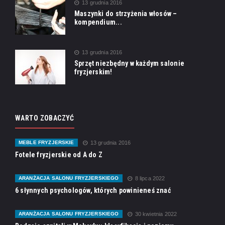
13 grudnia 2016
Maszynki do strzyżenia włosów –
kompendium...
13 grudnia 2016
Sprzęt niezbędny w każdym salonie
fryzjerskim!
WARTO ZOBACZYĆ
MEBLE FRYZJERSKIE
13 grudnia 2016
Fotele fryzjerskie od A do Z
ARANŻACJA SALONU FRYZJERSKIEGO
8 lipca 2022
6 słynnych psychologów, których powinieneś znać
ARANŻACJA SALONU FRYZJERSKIEGO
30 kwietnia 2022