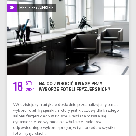
MEBLE FRYZJERSKIE
18
STY
NA CO ZWRÓCIĆ UWAGĘ PRZY
2024
WYBORZE FOTELI FRYZJERSKICH?
VW dzisiejszym artykule dokładnie przeanalizujemy temat
wyboru foteli fryzjerskich, który jest kluczowy dla każdego
salonu fryzjerskiego w Polsce. Branża ta rozwija się
dynamicznie, co wymaga od właścicieli salonów
odpowiedniego wyboru sprzętu, w tym przede wszystkim
foteli fryzjerskich...