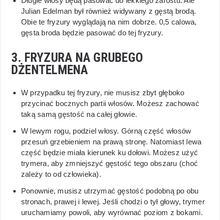
Długie włosy będą pasować do lekkiego zarostu. Ale
Julian Edelman był również widywany z gęstą brodą.
Obie te fryzury wyglądają na nim dobrze. 0,5 calowa,
gęsta broda będzie pasować do tej fryzury.
3. FRYZURA NA GRUBEGO
DŻENTELMENA
W przypadku tej fryzury, nie musisz zbyt głęboko
przycinać bocznych partii włosów. Możesz zachować
taką samą gęstość na całej głowie.
W lewym rogu, podziel włosy. Górną część włosów
przesuń grzebieniem na prawą stronę. Natomiast lewa
część będzie miała kierunek ku dołowi. Możesz użyć
trymera, aby zmniejszyć gęstość tego obszaru (choć
zależy to od człowieka).
Ponownie, musisz utrzymać gęstość podobną po obu
stronach, prawej i lewej. Jeśli chodzi o tył głowy, trymer
uruchamiamy powoli, aby wyrównać poziom z bokami.