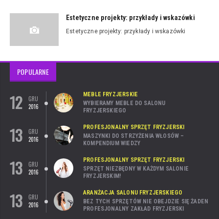
Estetyczne projekty: przykłady i wskazówki
Estetyczne projekty: przykłady i wskazówki
POPULARNE
12
MEBLE FRYZJERSKIE
GRU
WYBIERAMY MEBLE DO SALONU
2016
FRYZJERSKIEGO
13
PROFESJONALNY SPRZĘT FRYZJERSKI
GRU
MASZYNKI DO STRZYŻENIA WŁOSÓW –
2016
KOMPENDIUM WIEDZY
13
PROFESJONALNY SPRZĘT FRYZJERSKI
GRU
SPRZĘT NIEZBĘDNY W KAŻDYM SALONIE
2016
FRYZJERSKIM!
13
ARANŻACJA SALONU FRYZJERSKIEGO
GRU
BEZ TYCH SPRZĘTÓW NIE OBEJDZIE SIĘ ŻADEN
2016
PROFESJONALNY ZAKŁAD FRYZJERSKI