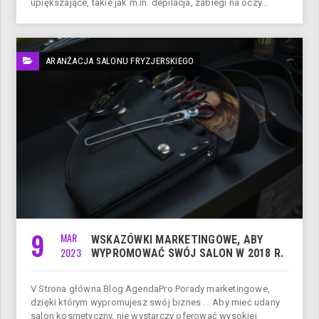
upiększające, takie jak m.in. depilacja, zabiegi na oczy...
ARANŻACJA SALONU FRYZJERSKIEGO
9
MAR
WSKAZÓWKI MARKETINGOWE, ABY
2023
WYPROMOWAĆ SWÓJ SALON W 2018 R.
V Strona główna Blog AgendaPro Porady marketingowe,
dzięki którym wypromujesz swój biznes ... Aby mieć udany
salon kosmetyczny, nie wystarczy oferować wysokiej