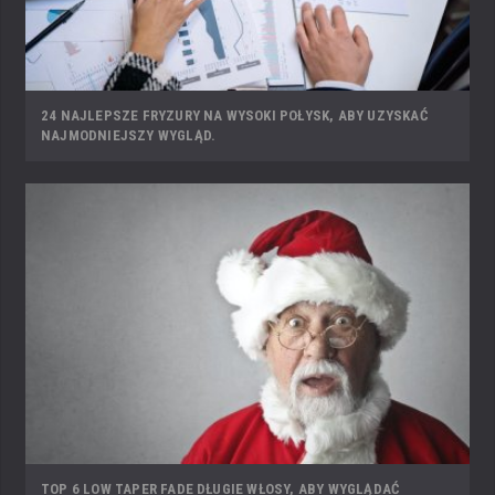
24 NAJLEPSZE FRYZURY NA WYSOKI POŁYSK, ABY UZYSKAĆ
NAJMODNIEJSZY WYGLĄD.
TOP 6 LOW TAPER FADE DŁUGIE WŁOSY, ABY WYGLĄDAĆ