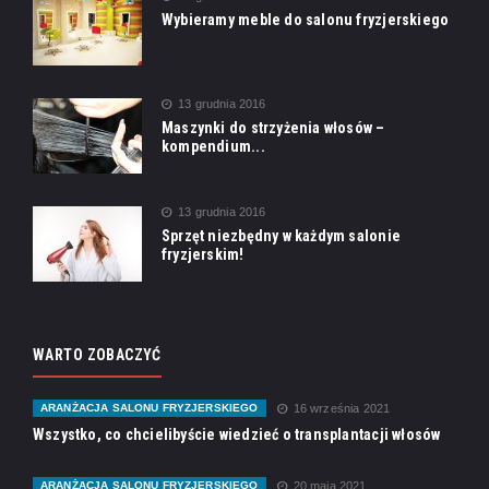
Wybieramy meble do salonu fryzjerskiego
13 grudnia 2016
Maszynki do strzyżenia włosów –
kompendium...
13 grudnia 2016
Sprzęt niezbędny w każdym salonie
fryzjerskim!
WARTO ZOBACZYĆ
ARANŻACJA SALONU FRYZJERSKIEGO
16 września 2021
Wszystko, co chcielibyście wiedzieć o transplantacji włosów
ARANŻACJA SALONU FRYZJERSKIEGO
20 maja 2021